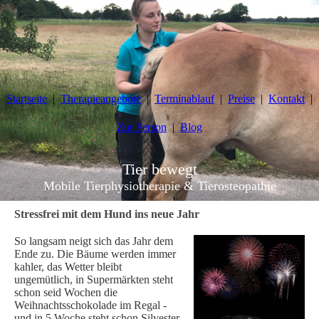
Startseite
Therapieangebote
Terminablauf
Preise
Kontakt
Zur Person
Blog
Tier
bewegt
Mobile Tierphysiotherapie & Tierosteopathie
Stressfrei mit dem Hund ins neue Jahr
So langsam neigt sich das Jahr dem
Ende zu. Die Bäume werden immer
kahler, das Wetter bleibt
ungemütlich, in Supermärkten steht
schon seid Wochen die
Weihnachtsschokolade im Regal -
und in 5 Woche steht schon Silvester