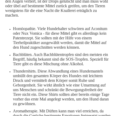
den Augen verliert, ist der Drops gelutscht und man muss wohl
oder übel auf bestimmte Mittel zurück greifen, um den Tieren
wenigstens für die eine Nacht die Knallerei erträglich zu
machen.
Homöopathie. Viele Hundehalter schwören auf Aconitum
oder Nux Vomica - für diese Mittel gibt es allerdings kein
Patentrezept. Sie sollten mit der Hilfe von einem
Tierheilpraktiker ausgewählt werden, damit die Mittel auf
den Hund zugeschnitten werden können.
Bachblüten. Auch Bachblütentropfen sind den meisten ein
Begriff, häufig bekannt sind die SOS-Tropfen. Speziell für
Tiere gibt es diese Mischung ohne Alkohol.
Thundershirts. Diese Abwandlung eines Hundemantels
umhüllt den gesamten Körper des Hundes mit leichtem
Druck und vermittelt dem Körper somit Ruhe und
Geborgenheit. Sie wirkt ähnlich wie eine Umarmung auf
uns Menschen und schränkt die Bewegungsfreiheit der
Tiere nicht ein. Diese Shirts sollten aber bereits einige Tage
vorher das erste Mal angelegt werden, um den Hund daran
zu gewöhnen.
Aromatherapie. Mit Düften kann man viel erreichen, da
durch die Gerüche bestimmte Emotionen freigesetzt werden