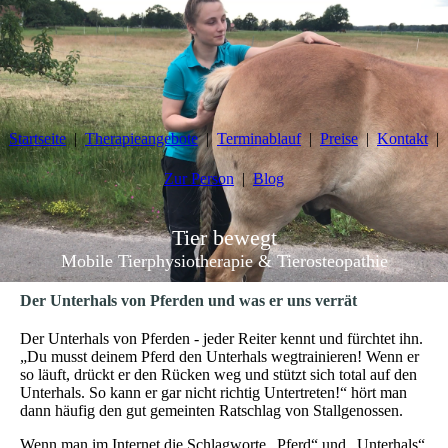
Startseite
Therapieangebote
Terminablauf
Preise
Kontakt
Zur Person
Blog
Tier
bewegt
Mobile Tierphysiotherapie & Tierosteopathie
Der Unterhals von Pferden und was er uns verrät
Der Unterhals von Pferden - jeder Reiter kennt und fürchtet ihn.
„Du musst deinem Pferd den Unterhals wegtrainieren! Wenn er
so läuft, drückt er den Rücken weg und stützt sich total auf den
Unterhals. So kann er gar nicht richtig Untertreten!“ hört man
dann häufig den gut gemeinten Ratschlag von Stallgenossen.
Wenn man im Internet die Schlagworte „Pferd“ und „Unterhals“