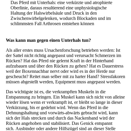
Das Pferd mit Unterhals: eine verkürzte und atrophierte
Oberlinie, daraus resultierend eine unphysiologische
Haltung der Halswirbelsäule und Druck in den
Zwischenwirbelgelenken, wodurch Blockaden und im
schlimmsten Fall Arthrosen entstehen können
Was kann man gegen einen Unterhals tun?
Als aller erstes muss Ursachenforschung betrieben werden: Ist
der Sattel nicht richtig angepasst und verursacht Schmerzen im
Rücken? Hat das Pferd nie gelernt Kraft in der Hinterhand
aufzubauen und über den Rücken zu gehen? Hat es Dauerstress
weil der Boxennachbar nervt oder wird es in der Herde nur
gescheucht? Reitet man selber mit zu harter Hand? Stressfakoren
müssen abgestellt werden, Equipment muss angepasst werden.
Das wichtigste ist es, die verkrampften Muskeln in die
Entspannung zu bringen. Ein Muskel kann sich nicht von alleine
wieder lösen wenn er verkrampft ist, er bleibt so lange in dieser
Verkürzung, bis er gedehnt wird. Wenn das Pferd in die
Dehnungshaltung und vorwärts-abwärts gebracht wird, kann
sich der Hals strecken und durch das Nackenband wird der
Rücken angehoben und stabilisiert. Das Genick entspannt
sich.
Ausbinder oder andere Hilfszügel sind an dieser Stelle