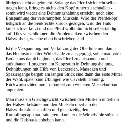
übrigens nicht angebracht. Solange das Pferd sich nicht selber
tragen kann, bringt es nichts den Kopf runter zu schnallen -
somit wird weder eine Dehnungshaltung erreicht, noch eine
Entspannung der verkrampften Muskeln. Wird der Pferdekopf
lediglich an die Senkrechte zurück gezogen, wird der Hals
künstlich verkürzt und das Pferd wölbt ihn nicht selbstständig
auf. Dies verschlimmert die Problematiken zwischen den
Halswirbeln, welche oben beschrieben sind.
Ist die Verspannung und Verkürzung der Oberlinie und damit
das Heraustreten der Wirbelsäule zu ausgeprägt, sollte man vom
Boden aus damit beginnen, das Pferd zu entspannen und
aufzubauen. Longieren am Kappzaum in Dehnungshaltung,
Dehnübungen mit Hilfe von Leckereien, Massagen und
Spaziergänge bergab am langen Strick sind dann das erste Mittel
der Wahl, später sind Übungen wie Cavaletti-Training,
Rückwärtsrichten und Trabarbeit zum weiteren Muskelaufbau
angeraten.
Man muss ein Gleichgewicht zwischen den Muskeln unterhalb
der Halswirbelsäule und den Muskeln oberhalb der
Halswirbelsäule schaffen und gleichzeitig den
Rumpftrageapparat trainieren, damit er die Wirbelsäule stützen
und die Halsbasis anheben kann.