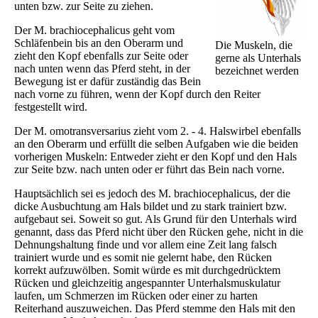
unten bzw. zur Seite zu ziehen.
Der M. brachiocephalicus geht vom
Schläfenbein bis an den Oberarm und
Die Muskeln, die
zieht den Kopf ebenfalls zur Seite oder
gerne als Unterhals
nach unten wenn das Pferd steht, in der
bezeichnet werden
Bewegung ist er dafür zuständig das Bein
nach vorne zu führen, wenn der Kopf durch den Reiter
festgestellt wird.
Der M. omotransversarius zieht vom 2. - 4. Halswirbel ebenfalls
an den Oberarm und erfüllt die selben Aufgaben wie die beiden
vorherigen Muskeln: Entweder zieht er den Kopf und den Hals
zur Seite bzw. nach unten oder er führt das Bein nach vorne.
Hauptsächlich sei es jedoch des M. brachiocephalicus, der die
dicke Ausbuchtung am Hals bildet und zu stark trainiert bzw.
aufgebaut sei. Soweit so gut. Als Grund für den Unterhals wird
genannt, dass das Pferd nicht über den Rücken gehe, nicht in die
Dehnungshaltung finde und vor allem eine Zeit lang falsch
trainiert wurde und es somit nie gelernt habe, den Rücken
korrekt aufzuwölben. Somit würde es mit durchgedrücktem
Rücken und gleichzeitig angespannter Unterhalsmuskulatur
laufen, um Schmerzen im Rücken oder einer zu harten
Reiterhand auszuweichen. Das Pferd stemme den Hals mit den