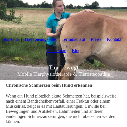
Startseite
Therapieangebote
Terminablauf
Preise
Kontakt
Zur Person
Blog
Tier
bewegt
Mobile Tierphysiotherapie & Tierosteopathie
Chronische Schmerzen beim Hund erkennen
Wenn ein Hund plötzlich akute Schmerzen hat, beispielsweise
nach einem Bandscheibenvorfall, einer Fraktur oder einem
Muskelriss, zeigt er es mit Lautäußerungen, Unwille bei
Bewegungen und Aufstehen, Lahmheiten und anderen
eindeutigen Schmerzäußerungen, die nicht übersehen werden
können.