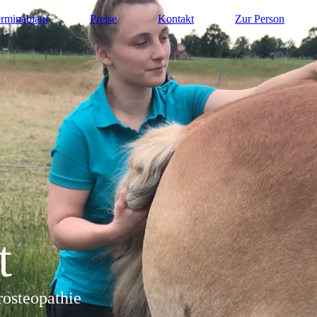
rminablauf
Preise
Kontakt
Zur Person
t
rosteopathie