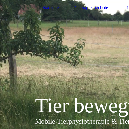
Startseite
Therapieangebote
Te
Tier
beweg
Mobile Tierphysiotherapie & Tie